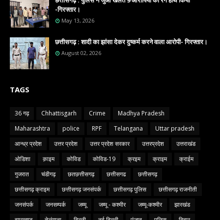
छत्तीसगढ़ : पुलिस ने जुआ खेलते 9 आरोपियों को रंगे हाथ किया
-गिरफ्तार।
May 13, 2026
छत्तीसगढ़ : शादी का झांसा देकर दुष्कर्म करने वाला आरोपी- गिरफ्तार।
August 02, 2026
TAGS
36 गढ़
Chhattisgarh
Crime
Madhya Pradesh
Maharashtra
police
RPF
Telangana
Uttar pradesh
आन्ध्र प्रदेश
उत्तर प्रदेश
उत्तर प्रदेश सरकार
उत्तरप्रदेश
उत्तराखंड
ओडिशा
क़ाइम
कोविड
कोविड-19
क्रइम
क्राइम
क्राईम
गुजरात
चंडीगढ़
छतछत्तीसगढ़
छत्तीसगढ
छत्तीसगढ़
छत्तीसगढ़ क्राइम
छत्तीसगढ़ जनसंपर्क
छत्तीसगढ़ पुलिस
छत्तीसगढ़ राजनीती
जनसंपर्क
जनसम्पर्क
जम्मू
जम्मू - कश्मीर
जम्मू-कश्मीर
झारखंड
झारखण्ड
तेलंगाना
दिल्ली
नई दिल्ली
पंजाब
पुलिस
बिहार