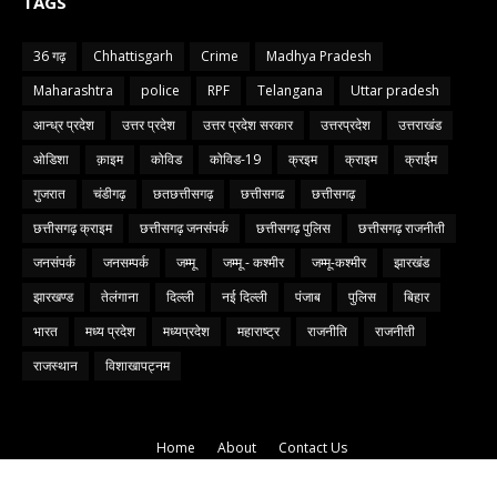
TAGS
36 गढ़
Chhattisgarh
Crime
Madhya Pradesh
Maharashtra
police
RPF
Telangana
Uttar pradesh
आन्ध्र प्रदेश
उत्तर प्रदेश
उत्तर प्रदेश सरकार
उत्तरप्रदेश
उत्तराखंड
ओडिशा
क़ाइम
कोविड
कोविड-19
क्रइम
क्राइम
क्राईम
गुजरात
चंडीगढ़
छतछत्तीसगढ़
छत्तीसगढ
छत्तीसगढ़
छत्तीसगढ़ क्राइम
छत्तीसगढ़ जनसंपर्क
छत्तीसगढ़ पुलिस
छत्तीसगढ़ राजनीती
जनसंपर्क
जनसम्पर्क
जम्मू
जम्मू - कश्मीर
जम्मू-कश्मीर
झारखंड
झारखण्ड
तेलंगाना
दिल्ली
नई दिल्ली
पंजाब
पुलिस
बिहार
भारत
मध्य प्रदेश
मध्यप्रदेश
महाराष्ट्र
राजनीति
राजनीती
राजस्थान
विशाखापट्नम
Home
About
Contact Us
Copyright 2021
Blog Designer
|
All Rights Reserved