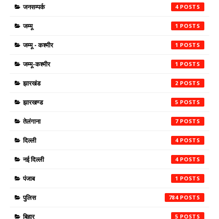
जनसम्पर्क
4
जम्मू
1
जम्मू - कश्मीर
1
जम्मू-कश्मीर
1
झारखंड
2
झारखण्ड
5
तेलंगाना
7
दिल्ली
4
नई दिल्ली
4
पंजाब
1
पुलिस
784
बिहार
5