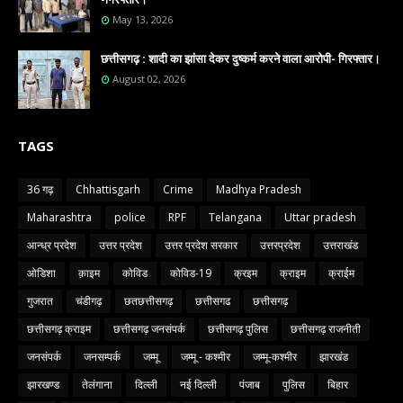
May 13, 2026
छत्तीसगढ़ : शादी का झांसा देकर दुष्कर्म करने वाला आरोपी- गिरफ्तार।
August 02, 2026
TAGS
36 गढ़
Chhattisgarh
Crime
Madhya Pradesh
Maharashtra
police
RPF
Telangana
Uttar pradesh
आन्ध्र प्रदेश
उत्तर प्रदेश
उत्तर प्रदेश सरकार
उत्तरप्रदेश
उत्तराखंड
ओडिशा
क़ाइम
कोविड
कोविड-19
क्रइम
क्राइम
क्राईम
गुजरात
चंडीगढ़
छतछत्तीसगढ़
छत्तीसगढ
छत्तीसगढ़
छत्तीसगढ़ क्राइम
छत्तीसगढ़ जनसंपर्क
छत्तीसगढ़ पुलिस
छत्तीसगढ़ राजनीती
जनसंपर्क
जनसम्पर्क
जम्मू
जम्मू - कश्मीर
जम्मू-कश्मीर
झारखंड
झारखण्ड
तेलंगाना
दिल्ली
नई दिल्ली
पंजाब
पुलिस
बिहार