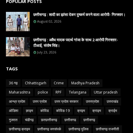
POPULAR POSTS
छत्तीसगढ़ : शादी का झांसा देकर दुष्कर्म करने वाला आरोपी- गिरफ्तार।
August 02, 2026
छत्तीसगढ़ : अवैध मादक पदार्थ गांजा के साथ 2 आरोपी गिरफ्तार-
टीआई, संतोष सिंह।
July 23, 2026
TAGS
36 गढ़
Chhattisgarh
Crime
Madhya Pradesh
Maharashtra
police
RPF
Telangana
Uttar pradesh
आन्ध्र प्रदेश
उत्तर प्रदेश
उत्तर प्रदेश सरकार
उत्तरप्रदेश
उत्तराखंड
ओडिशा
क़ाइम
कोविड
कोविड-19
क्रइम
क्राइम
क्राईम
गुजरात
चंडीगढ़
छतछत्तीसगढ़
छत्तीसगढ
छत्तीसगढ़
छत्तीसगढ़ क्राइम
छत्तीसगढ़ जनसंपर्क
छत्तीसगढ़ पुलिस
छत्तीसगढ़ राजनीती