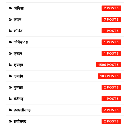
ओडिशा
2
क़ाइम
7
कोविड
1
कोविड-19
1
क्रइम
1
क्राइम
1506
क्राईम
103
गुजरात
2
चंडीगढ़
1
छतछत्तीसगढ़
2
छत्तीसगढ
2