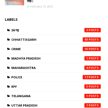
सिंह।
February 13, 2025
LABELS
36 गढ़
2
CHHATTISGARH
93
CRIME
15
MADHYA PRADESH
1
MAHARASHTRA
4
POLICE
17
RPF
5
TELANGANA
1
UTTAR PRADESH
1