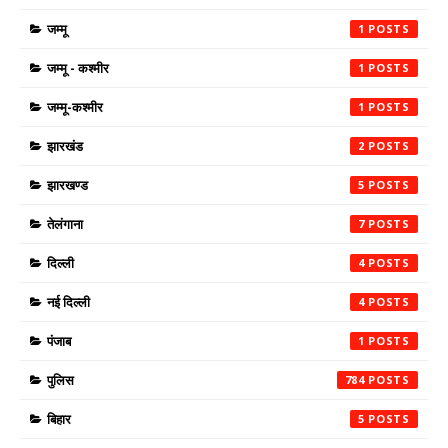
जम्मू
1
जम्मू - कश्मीर
1
जम्मू-कश्मीर
1
झारखंड
2
झारखण्ड
5
तेलंगाना
7
दिल्ली
4
नई दिल्ली
4
पंजाब
1
पुलिस
784
बिहार
5