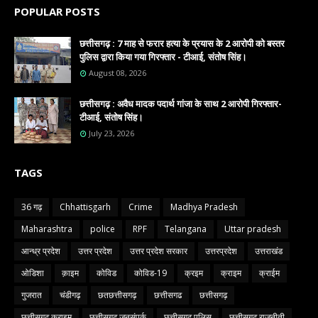
POPULAR POSTS
छत्तीसगढ़ : 7 माह से फरार हत्या के प्रयास के 2 आरोपी को बस्तर
पुलिस द्वारा किया गया गिरफ्तार - टीआई, संतोष सिंह।
August 08, 2026
छत्तीसगढ़ : अवैध मादक पदार्थ गांजा के साथ 2 आरोपी गिरफ्तार-
टीआई, संतोष सिंह।
July 23, 2026
TAGS
36 गढ़
Chhattisgarh
Crime
Madhya Pradesh
Maharashtra
police
RPF
Telangana
Uttar pradesh
आन्ध्र प्रदेश
उत्तर प्रदेश
उत्तर प्रदेश सरकार
उत्तरप्रदेश
उत्तराखंड
ओडिशा
क़ाइम
कोविड
कोविड-19
क्रइम
क्राइम
क्राईम
गुजरात
चंडीगढ़
छतछत्तीसगढ़
छत्तीसगढ
छत्तीसगढ़
छत्तीसगढ़ क्राइम
छत्तीसगढ़ जनसंपर्क
छत्तीसगढ़ पुलिस
छत्तीसगढ़ राजनीती