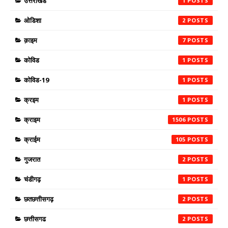
उत्तराखंड
1
ओडिशा
2
क़ाइम
7
कोविड
1
कोविड-19
1
क्रइम
1
क्राइम
1506
क्राईम
105
गुजरात
2
चंडीगढ़
1
छतछत्तीसगढ़
2
छत्तीसगढ
2