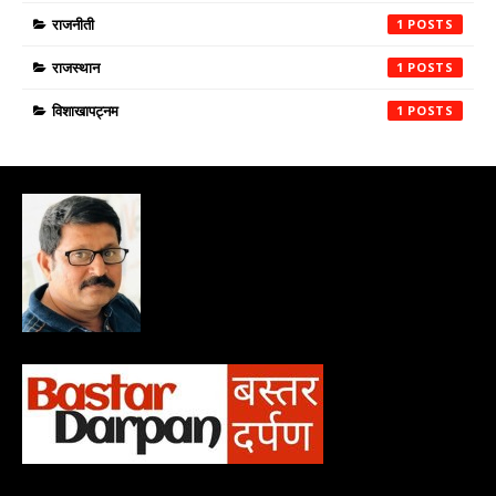
राजनीती
1
राजस्थान
1
विशाखापट्नम
1