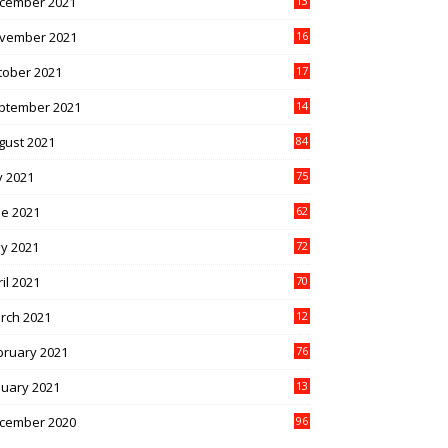
cember 2021
13
1
vember 2021
16
5
tober 2021
17
3
ptember 2021
14
9
gust 2021
84
y 2021
75
ne 2021
62
y 2021
72
il 2021
70
rch 2021
12
4
bruary 2021
76
nuary 2021
13
2
cember 2020
96