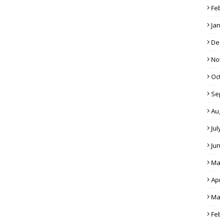
Fe
Ja
De
No
Oc
Se
Au
Jul
Ju
Ma
Apr
Ma
Fe