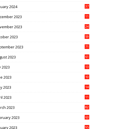
nuary 2024
37
cember 2023
11
vember 2023
24
tober 2023
59
ptember 2023
71
gust 2023
61
y 2023
13
6
ne 2023
10
1
y 2023
14
4
il 2023
11
3
rch 2023
82
bruary 2023
63
nuary 2023
95