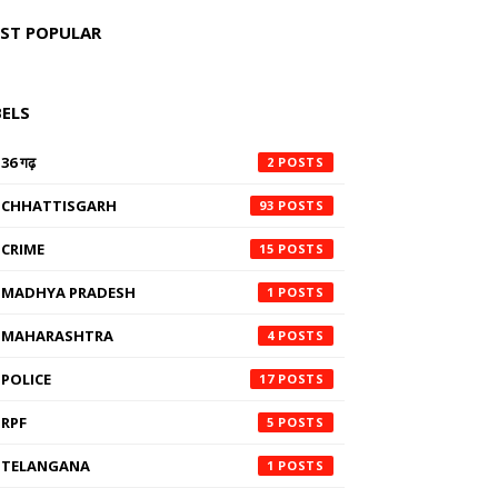
ST POPULAR
BELS
36 गढ़
2
CHHATTISGARH
93
CRIME
15
MADHYA PRADESH
1
MAHARASHTRA
4
POLICE
17
RPF
5
TELANGANA
1