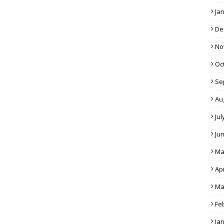
Ja
De
No
Oc
Se
Au
Jul
Ju
Ma
Apr
Ma
Fe
Ja