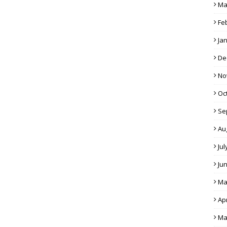
Ma
Fe
Ja
De
No
Oc
Se
Au
Jul
Ju
Ma
Apr
Ma