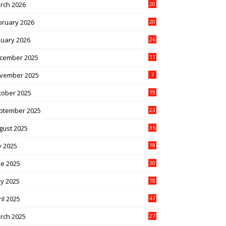
rch 2026
20
bruary 2026
20
nuary 2026
26
cember 2025
11
vember 2025
7
tober 2025
19
ptember 2025
23
gust 2025
35
y 2025
18
ne 2025
30
y 2025
18
il 2025
47
rch 2025
27