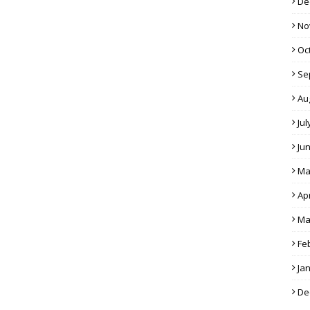
De
No
Oc
Se
Au
Jul
Ju
Ma
Apr
Ma
Fe
Ja
De