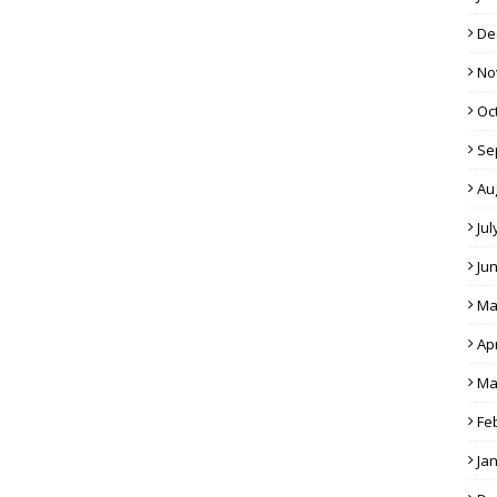
De
No
Oc
Se
Au
Jul
Ju
Ma
Apr
Ma
Fe
Ja