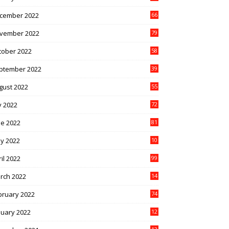
cember 2022
66
vember 2022
79
tober 2022
58
ptember 2022
39
gust 2022
55
y 2022
72
ne 2022
81
y 2022
10
1
il 2022
99
rch 2022
14
8
bruary 2022
74
nuary 2022
12
9