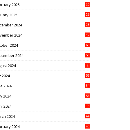
bruary 2025
25
nuary 2025
26
cember 2024
23
vember 2024
37
tober 2024
68
ptember 2024
50
gust 2024
2
y 2024
53
ne 2024
34
y 2024
56
il 2024
33
rch 2024
44
bruary 2024
45