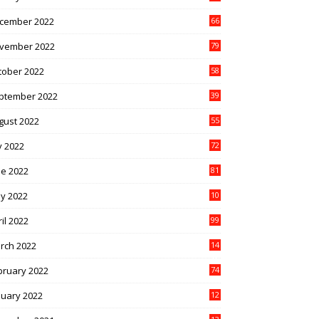
cember 2022
66
vember 2022
79
tober 2022
58
ptember 2022
39
gust 2022
55
y 2022
72
ne 2022
81
y 2022
10
1
il 2022
99
rch 2022
14
8
bruary 2022
74
nuary 2022
12
9