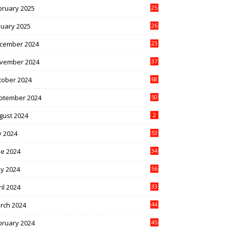
bruary 2025
25
nuary 2025
26
cember 2024
23
vember 2024
37
tober 2024
68
ptember 2024
50
gust 2024
2
y 2024
53
ne 2024
34
y 2024
56
il 2024
33
rch 2024
44
bruary 2024
45