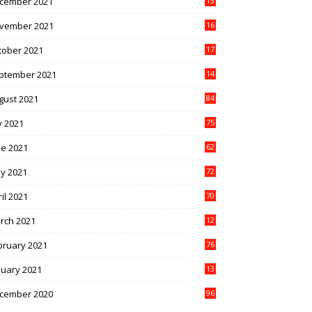
cember 2021
13
1
vember 2021
16
5
tober 2021
17
3
ptember 2021
14
9
gust 2021
84
y 2021
75
ne 2021
62
y 2021
72
il 2021
70
rch 2021
12
4
bruary 2021
76
nuary 2021
13
2
cember 2020
96