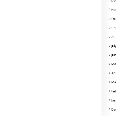
De
No
Oc
Se
Au
Jul
Ju
Ma
Apr
Ma
Fe
Ja
De