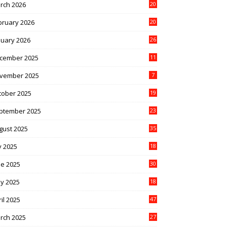
rch 2026
20
bruary 2026
20
nuary 2026
26
cember 2025
11
vember 2025
7
tober 2025
19
ptember 2025
23
gust 2025
35
y 2025
18
ne 2025
30
y 2025
18
il 2025
47
rch 2025
27