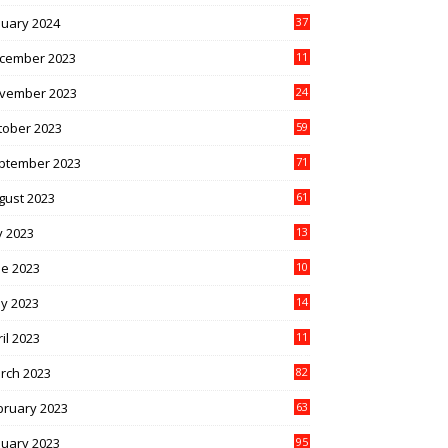
nuary 2024
37
cember 2023
11
vember 2023
24
tober 2023
59
ptember 2023
71
gust 2023
61
y 2023
13
6
ne 2023
10
1
y 2023
14
4
il 2023
11
3
rch 2023
82
bruary 2023
63
nuary 2023
95