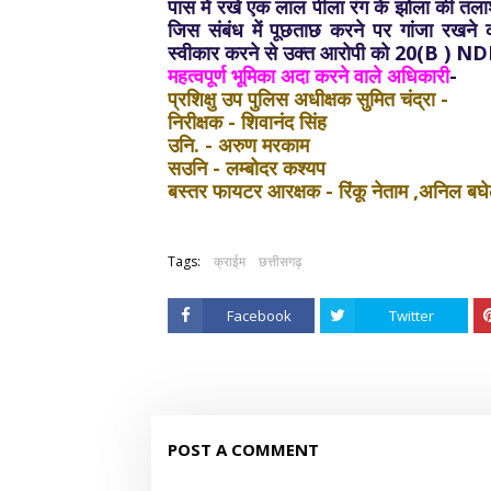
पास में रखे एक लाल पीला रंग के झोला की तला
जिस संबंध में पूछताछ करने पर गांजा रखने क
स्वीकार करने से उक्त आरोपी को 20(B ) NDPS 
महत्वपूर्ण भूमिका अदा करने वाले अधिकारी
-
प्रशिक्षु उप पुलिस अधीक्षक सुमित चंद्रा -
निरीक्षक - शिवानंद सिंह
उनि. - अरुण मरकाम
सउनि - लम्बोदर कश्यप
बस्तर फायटर आरक्षक - रिंकू नेताम ,अनिल बघे
Tags:
क्राईम
छत्तीसगढ़
Facebook
Twitter
POST A COMMENT