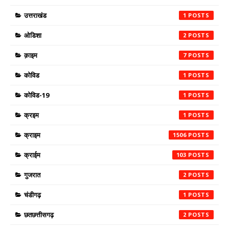
उत्तराखंड
1
ओडिशा
2
क़ाइम
7
कोविड
1
कोविड-19
1
क्रइम
1
क्राइम
1506
क्राईम
103
गुजरात
2
चंडीगढ़
1
छतछत्तीसगढ़
2