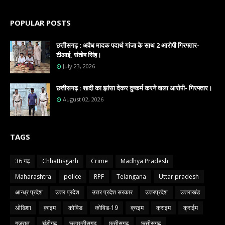
POPULAR POSTS
छत्तीसगढ़ : अवैध मादक पदार्थ गांजा के साथ 2 आरोपी गिरफ्तार-
टीआई, संतोष सिंह।
July 23, 2026
छत्तीसगढ़ : शादी का झांसा देकर दुष्कर्म करने वाला आरोपी- गिरफ्तार।
August 02, 2026
TAGS
36 गढ़
Chhattisgarh
Crime
Madhya Pradesh
Maharashtra
police
RPF
Telangana
Uttar pradesh
आन्ध्र प्रदेश
उत्तर प्रदेश
उत्तर प्रदेश सरकार
उत्तरप्रदेश
उत्तराखंड
ओडिशा
क़ाइम
कोविड
कोविड-19
क्रइम
क्राइम
क्राईम
गुजरात
चंडीगढ़
छतछत्तीसगढ़
छत्तीसगढ
छत्तीसगढ़