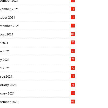
cember 2021
13
1
vember 2021
16
5
tober 2021
17
3
ptember 2021
14
9
gust 2021
84
y 2021
75
ne 2021
62
y 2021
72
il 2021
70
rch 2021
12
4
bruary 2021
76
nuary 2021
13
2
cember 2020
96