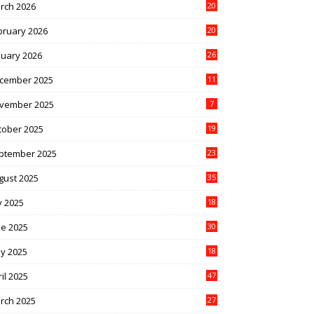
rch 2026
20
bruary 2026
20
nuary 2026
26
cember 2025
11
vember 2025
7
tober 2025
19
ptember 2025
23
gust 2025
35
y 2025
18
ne 2025
30
y 2025
18
il 2025
47
rch 2025
27