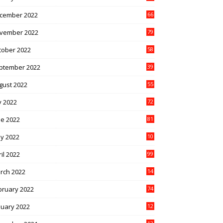
cember 2022
66
vember 2022
79
tober 2022
58
ptember 2022
39
gust 2022
55
y 2022
72
ne 2022
81
y 2022
10
1
il 2022
99
rch 2022
14
8
bruary 2022
74
nuary 2022
12
9