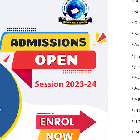
De
No
Oc
Se
Au
Jul
Ju
Ma
Apr
Ma
Fe
Ja
De