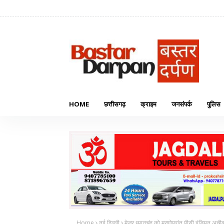
HOME
छत्तीसगढ़
क्राइम
जनसंपर्क
पुलिस
Home
नई दिल्ली
मेजर ध्यानचंद को मरणोपरांत पीसी इंडियन अचीवर