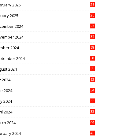
bruary 2025
25
nuary 2025
26
cember 2024
23
vember 2024
37
tober 2024
68
ptember 2024
50
gust 2024
2
y 2024
53
ne 2024
34
y 2024
56
il 2024
33
rch 2024
44
bruary 2024
45