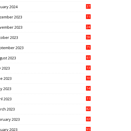
nuary 2024
37
cember 2023
11
vember 2023
24
tober 2023
59
ptember 2023
71
gust 2023
61
y 2023
13
6
ne 2023
10
1
y 2023
14
4
il 2023
11
3
rch 2023
82
bruary 2023
63
nuary 2023
95