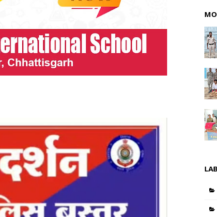
MO
LA