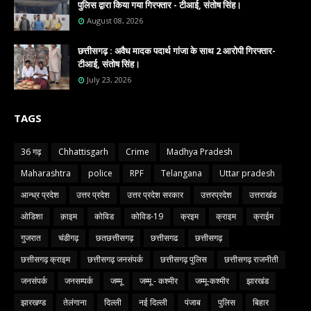
पुलिस द्वारा किया गया गिरफ्तार - टीआई, संतोष सिंह।
August 08, 2026
छत्तीसगढ़ : अवैध मादक पदार्थ गांजा के साथ 2 आरोपी गिरफ्तार-
टीआई, संतोष सिंह।
July 23, 2026
TAGS
36 गढ़
Chhattisgarh
Crime
Madhya Pradesh
Maharashtra
police
RPF
Telangana
Uttar pradesh
आन्ध्र प्रदेश
उत्तर प्रदेश
उत्तर प्रदेश सरकार
उत्तरप्रदेश
उत्तराखंड
ओडिशा
क़ाइम
कोविड
कोविड-19
क्रइम
क्राइम
क्राईम
गुजरात
चंडीगढ़
छतछत्तीसगढ़
छत्तीसगढ
छत्तीसगढ़
छत्तीसगढ़ क्राइम
छत्तीसगढ़ जनसंपर्क
छत्तीसगढ़ पुलिस
छत्तीसगढ़ राजनीती
जनसंपर्क
जनसम्पर्क
जम्मू
जम्मू - कश्मीर
जम्मू-कश्मीर
झारखंड
झारखण्ड
तेलंगाना
दिल्ली
नई दिल्ली
पंजाब
पुलिस
बिहार