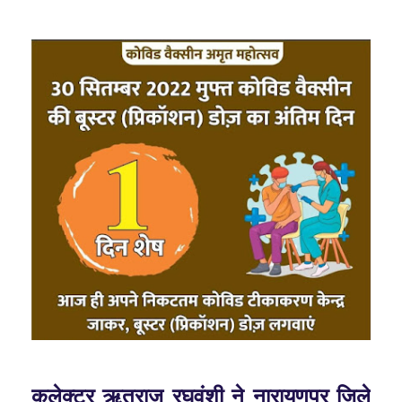
कलेक्टर ऋतुराज रघुवंशी ने नारायणपुर जिले