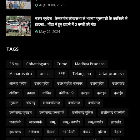
August 08, 2026
उत्तर प्रदेश : कैसरगंज लोकसभा से भाजपा प्रत्याशी के काफिले से
हादसा...गोंडा में हुए हादसे में 2 बच्चों की मौत
May 29, 2024
TAGS
36 गढ़
Chhattisgarh
Crime
Madhya Pradesh
Maharashtra
police
RPF
Telangana
Uttar pradesh
आन्ध्र प्रदेश
उत्तर प्रदेश
उत्तर प्रदेश सरकार
उत्तरप्रदेश
उत्तराखंड
ओडिशा
क़ाइम
कोविड
कोविड-19
क्रइम
क्राइम
क्राईम
गुजरात
चंडीगढ़
छतछत्तीसगढ़
छत्तीसगढ
छत्तीसगढ़
छत्तीसगढ़ क्राइम
छत्तीसगढ़ जनसंपर्क
छत्तीसगढ़ पुलिस
छत्तीसगढ़ राजनीती
जनसंपर्क
जनसम्पर्क
जम्मू
जम्मू - कश्मीर
जम्मू-कश्मीर
झारखंड
झारखण्ड
तेलंगाना
दिल्ली
नई दिल्ली
पंजाब
पुलिस
बिहार