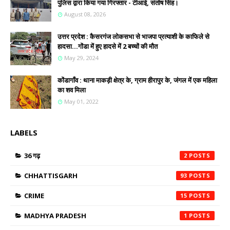
पुलिस द्वारा किया गया गिरफ्तार - टीआई, संतोष सिंह।
August 08, 2026
उत्तर प्रदेश : कैसरगंज लोकसभा से भाजपा प्रत्याशी के काफिले से
हादसा...गोंडा में हुए हादसे में 2 बच्चों की मौत
May 29, 2024
कोंडागाँव : थाना माकड़ी क्षेत्र के, ग्राम हीरापुर के, जंगल में एक महिला
का शव मिला
May 01, 2022
LABELS
36 गढ़
2
CHHATTISGARH
93
CRIME
15
MADHYA PRADESH
1