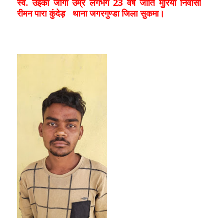
स्व. उईका जोगा उम्र लगभग 23 वर्ष जाति मुरिया निवासी
रीमन पारा कुंदेड़ थाना जगरगुण्डा जिला सुकमा।