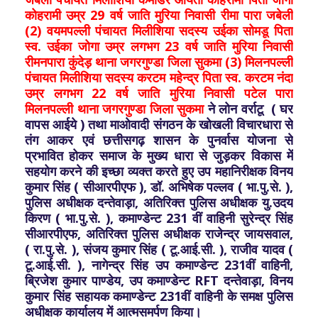
कोहरामी उम्र 29 वर्ष जाति मुरिया निवासी रीमा पारा जबेली
(2) वयमपल्ली पंचायत मिलीशिया सदस्य उईका सोमडू पिता
स्व. उईका जोगा उम्र लगभग 23 वर्ष जाति मुरिया निवासी
रीमनपारा कुंदेड़ थाना जगरगुण्डा जिला सुकमा (3) मिलनपल्ली
पंचायत मिलीशिया सदस्य करटम महेन्द्र पिता स्व. करटम नंदा
उम्र लगभग 22 वर्ष जाति मुरिया निवासी पटेल पारा
मिलनपल्ली थाना जगरगुण्डा जिला सुकमा
ने लोन वर्राटू ( घर
वापस आईये ) तथा माओवादी संगठन के खोखली विचारधारा से
तंग आकर एवं छत्तीसगढ़ शासन के पुनर्वास योजना से
प्रभावित होकर समाज के मुख्य धारा से जुड़कर विकास में
सहयोग करने की इच्छा व्यक्त करते हुए उप महानिरीक्षक विनय
कुमार सिंह ( सीआरपीएफ ), डॉ. अभिषेक पल्लव ( भा.पु.से. ),
पुलिस अधीक्षक दन्तेवाड़ा, अतिरिक्त पुलिस अधीक्षक यु.उदय
किरण ( भा.पु.से. ), कमाण्डेन्ट 231 वीं वाहिनी सुरेन्द्र सिंह
सीआरपीएफ, अतिरिक्त पुलिस अधीक्षक राजेन्द्र जायसवाल,
( रा.पु.से. ), संजय कुमार सिंह ( टू.आई.सी. ), राजीव यादव (
टू.आई.सी. ), नागेन्द्र सिंह उप कमाण्डेन्ट 231वीं वाहिनी,
ब्रिजेश कुमार पाण्डेय, उप कमाण्डेन्ट RFT दन्तेवाड़ा, विनय
कुमार सिंह सहायक कमाण्डेन्ट 231वीं वाहिनी के समक्ष पुलिस
अधीक्षक कार्यालय में आत्मसमर्पण किया।