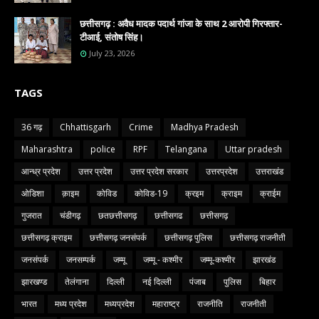
छत्तीसगढ़ : अवैध मादक पदार्थ गांजा के साथ 2 आरोपी गिरफ्तार-
टीआई, संतोष सिंह।
July 23, 2026
TAGS
36 गढ़
Chhattisgarh
Crime
Madhya Pradesh
Maharashtra
police
RPF
Telangana
Uttar pradesh
आन्ध्र प्रदेश
उत्तर प्रदेश
उत्तर प्रदेश सरकार
उत्तरप्रदेश
उत्तराखंड
ओडिशा
क़ाइम
कोविड
कोविड-19
क्रइम
क्राइम
क्राईम
गुजरात
चंडीगढ़
छतछत्तीसगढ़
छत्तीसगढ
छत्तीसगढ़
छत्तीसगढ़ क्राइम
छत्तीसगढ़ जनसंपर्क
छत्तीसगढ़ पुलिस
छत्तीसगढ़ राजनीती
जनसंपर्क
जनसम्पर्क
जम्मू
जम्मू - कश्मीर
जम्मू-कश्मीर
झारखंड
झारखण्ड
तेलंगाना
दिल्ली
नई दिल्ली
पंजाब
पुलिस
बिहार
भारत
मध्य प्रदेश
मध्यप्रदेश
महाराष्ट्र
राजनीति
राजनीती