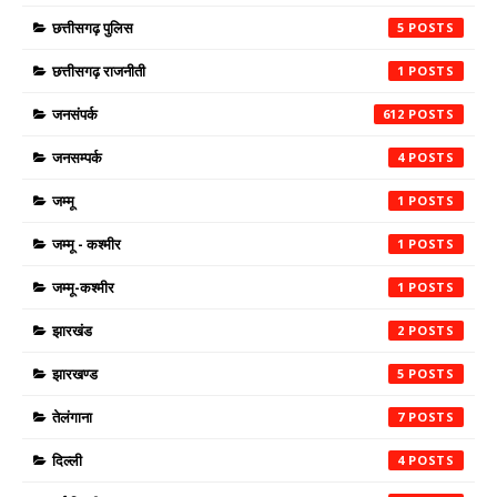
छत्तीसगढ़ पुलिस
5
छत्तीसगढ़ राजनीती
1
जनसंपर्क
612
जनसम्पर्क
4
जम्मू
1
जम्मू - कश्मीर
1
जम्मू-कश्मीर
1
झारखंड
2
झारखण्ड
5
तेलंगाना
7
दिल्ली
4