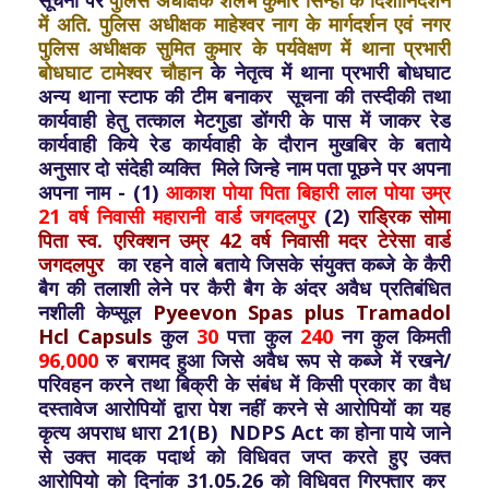
में अति. पुलिस अधीक्षक माहेश्वर नाग के मार्गदर्शन एवं नगर
पुलिस अधीक्षक सुमित कुमार के पर्यवेक्षण में थाना प्रभारी
बोधघाट टामेश्वर चौहान
के नेतृत्व में थाना प्रभारी बोधघाट
अन्य थाना स्टाफ की टीम बनाकर सूचना की तस्दीकी तथा
कार्यवाही हेतु तत्काल मेटगुडा डोंगरी के पास में जाकर रेड
कार्यवाही किये रेड कार्यवाही के दौरान मुखबिर के बताये
अनुसार दो संदेही व्यक्ति मिले जिन्हे नाम पता पूछने पर अपना
अपना नाम - (1)
आकाश पोया पिता बिहारी लाल पोया उम्र
21 वर्ष निवासी महारानी वार्ड जगदलपुर
(2)
राड्रिक सोमा
पिता स्व. एरिक्शन उम्र 42 वर्ष निवासी मदर टेरेसा वार्ड
जगदलपुर
का रहने वाले बताये जिसके संयुक्त कब्जे के कैरी
बैग की तलाशी लेने पर कैरी बैग के अंदर अवैध प्रतिबंधित
नशीली केप्सूल
Pyeevon Spas plus Tramadol
Hcl Capsuls
कुल
30
पत्ता कुल
240
नग कुल किमती
96,000
रु बरामद हुआ जिसे अवैध रूप से कब्जे में रखने/
परिवहन करने तथा बिक्री के संबंध में किसी प्रकार का वैध
दस्तावेज आरोपियों द्वारा पेश नहीं करने से आरोपियों का यह
कृत्य अपराध धारा 21(B) NDPS Act का होना पाये जाने
से उक्त मादक पदार्थ को विधिवत जप्त करते हुए उक्त
आरोपियो को दिनांक 31.05.26 को विधिवत गिरफ्तार कर