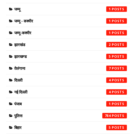
जम्मू
1
जम्मू - कश्मीर
1
जम्मू-कश्मीर
1
झारखंड
2
झारखण्ड
5
तेलंगाना
7
दिल्ली
4
नई दिल्ली
4
पंजाब
1
पुलिस
784
बिहार
5