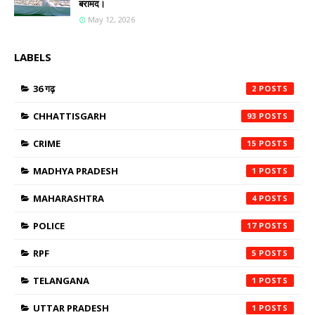
बरामद।
May 12, 2026
LABELS
36 गढ़
2
CHHATTISGARH
93
CRIME
15
MADHYA PRADESH
1
MAHARASHTRA
4
POLICE
17
RPF
5
TELANGANA
1
UTTAR PRADESH
1