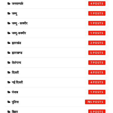
जनसम्पर्क
4
जम्मू
1
जम्मू - कश्मीर
1
जम्मू-कश्मीर
1
झारखंड
2
झारखण्ड
5
तेलंगाना
7
दिल्ली
4
नई दिल्ली
4
पंजाब
1
पुलिस
785
बिहार
5