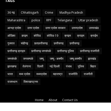
TAGS
36 गढ़
Chhattisgarh
Crime
Madhya Pradesh
Maharashtra
police
RPF
Telangana
Uttar pradesh
आन्ध्र प्रदेश
उत्तर प्रदेश
उत्तर प्रदेश सरकार
उत्तरप्रदेश
उत्तराखंड
ओडिशा
क़ाइम
कोविड
कोविड-19
क्रइम
क्राइम
क्राईम
गुजरात
चंडीगढ़
छतछत्तीसगढ़
छत्तीसगढ
छत्तीसगढ़
छत्तीसगढ़ क्राइम
छत्तीसगढ़ जनसंपर्क
छत्तीसगढ़ पुलिस
छत्तीसगढ़ राजनीती
जनसंपर्क
जनसम्पर्क
जम्मू
जम्मू - कश्मीर
जम्मू-कश्मीर
झारखंड
झारखण्ड
तेलंगाना
दिल्ली
नई दिल्ली
पंजाब
पुलिस
बिहार
भारत
मध्य प्रदेश
मध्यप्रदेश
महाराष्ट्र
राजनीति
राजनीती
राजस्थान
विशाखापट्नम
Home
About
Contact Us
Copyright 2021
Blog Designer
|
All Rights Reserved