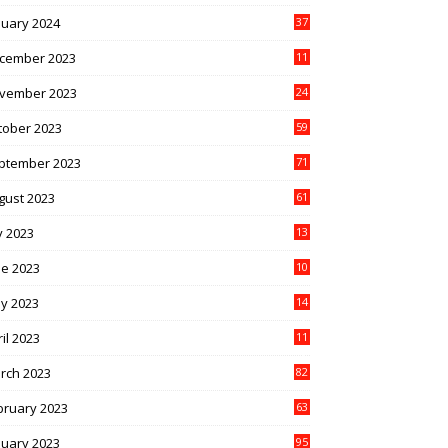
nuary 2024
37
cember 2023
11
vember 2023
24
tober 2023
59
ptember 2023
71
gust 2023
61
y 2023
13
6
ne 2023
10
1
y 2023
14
4
il 2023
11
3
rch 2023
82
bruary 2023
63
nuary 2023
95