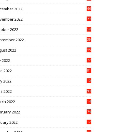
cember 2022
66
vember 2022
79
tober 2022
58
ptember 2022
39
gust 2022
55
y 2022
72
ne 2022
81
y 2022
10
1
il 2022
99
rch 2022
14
8
bruary 2022
74
nuary 2022
12
9