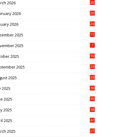
rch 2026
20
bruary 2026
20
nuary 2026
26
cember 2025
11
vember 2025
7
tober 2025
19
ptember 2025
23
gust 2025
35
y 2025
18
ne 2025
30
y 2025
18
il 2025
47
rch 2025
27