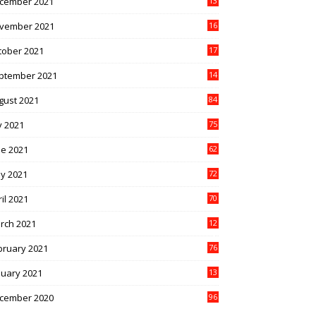
cember 2021
13
1
vember 2021
16
5
tober 2021
17
3
ptember 2021
14
9
gust 2021
84
y 2021
75
ne 2021
62
y 2021
72
il 2021
70
rch 2021
12
4
bruary 2021
76
nuary 2021
13
2
cember 2020
96