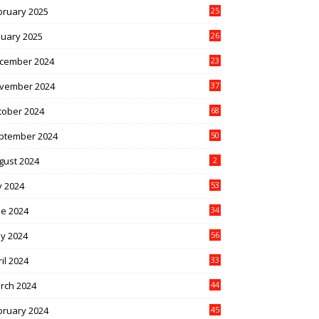
bruary 2025
25
nuary 2025
26
cember 2024
23
vember 2024
37
tober 2024
68
ptember 2024
50
gust 2024
2
y 2024
53
ne 2024
34
y 2024
56
il 2024
33
rch 2024
44
bruary 2024
45