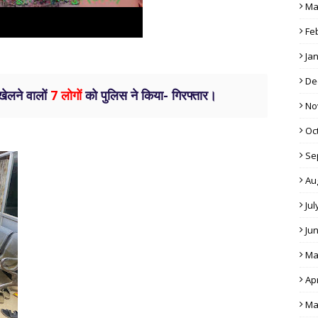
Ma
Fe
Ja
De
खेलने वालों
7 लोगों
को पुलिस ने किया- गिरफ्तार।
No
Oc
Se
Au
Jul
Ju
Ma
Apr
Ma