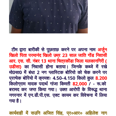
टीम द्वारा बारीकी से पुछताछ करने पर अपना नाम
अर्जुन
खिलो पिता परमानंद खिलो उम्र 23 साल जाति गोंड निवासी
आर. एस. सी. नंबर 13 थाना चित्रकोंडा जिला मलकानगिरी (
उडीसा)
का निवासी होना बताया। जिनके कब्जे में रखे
मो0सा0 में बंधा 2 नग प्लास्टिक बोरियो को चेक करने पर
प्रत्येक बोरियो में क्रमशः 4.
50-4.150 किलो कुल
8.200
किलोग्राम मादक पदार्थ गांजा किमती
82,000
/ - रू.को
बरामद कर जप्त किया गया। उक्त आरोपी के विरूद्ध थाना
नगरनार में एन.डी.पी.एस. एक्ट कायम कर विवेचना में लिया
गया है।
कार्यवाही में सउनि अजित सिंह, प्र०आर० अहिलेश नाग