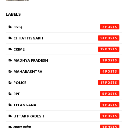
LABELS
36 गढ़
2
CHHATTISGARH
93
CRIME
15
MADHYA PRADESH
1
MAHARASHTRA
4
POLICE
17
RPF
5
TELANGANA
1
UTTAR PRADESH
1
आन्ध्र प्रदेश
1