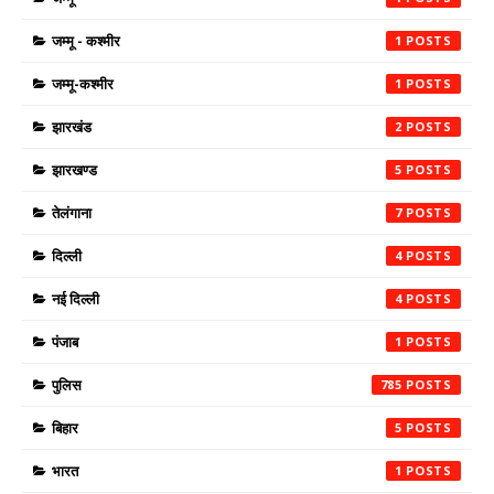
जम्मू - कश्मीर
1
जम्मू-कश्मीर
1
झारखंड
2
झारखण्ड
5
तेलंगाना
7
दिल्ली
4
नई दिल्ली
4
पंजाब
1
पुलिस
785
बिहार
5
भारत
1