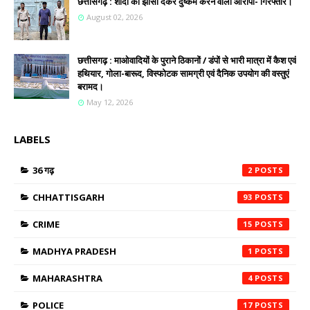
छत्तीसगढ़ : शादी का झांसा देकर दुष्कर्म करने वाला आरोपी- गिरफ्तार।
August 02, 2026
छत्तीसगढ़ : माओवादियों के पुराने ठिकानों / डंपों से भारी मात्रा में कैश एवं
हथियार, गोला-बारूद, विस्फोटक सामग्री एवं दैनिक उपयोग की वस्तुएं
बरामद।
May 12, 2026
LABELS
36 गढ़
2
CHHATTISGARH
93
CRIME
15
MADHYA PRADESH
1
MAHARASHTRA
4
POLICE
17