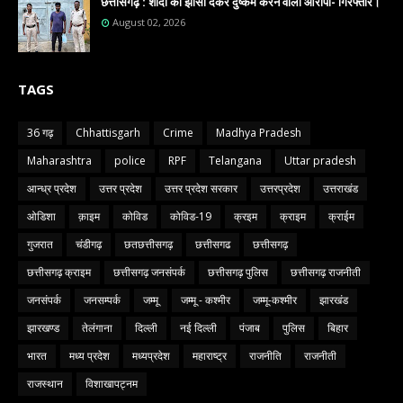
छत्तीसगढ़ : शादी का झांसा देकर दुष्कर्म करने वाला आरोपी- गिरफ्तार।
August 02, 2026
TAGS
36 गढ़
Chhattisgarh
Crime
Madhya Pradesh
Maharashtra
police
RPF
Telangana
Uttar pradesh
आन्ध्र प्रदेश
उत्तर प्रदेश
उत्तर प्रदेश सरकार
उत्तरप्रदेश
उत्तराखंड
ओडिशा
क़ाइम
कोविड
कोविड-19
क्रइम
क्राइम
क्राईम
गुजरात
चंडीगढ़
छतछत्तीसगढ़
छत्तीसगढ
छत्तीसगढ़
छत्तीसगढ़ क्राइम
छत्तीसगढ़ जनसंपर्क
छत्तीसगढ़ पुलिस
छत्तीसगढ़ राजनीती
जनसंपर्क
जनसम्पर्क
जम्मू
जम्मू - कश्मीर
जम्मू-कश्मीर
झारखंड
झारखण्ड
तेलंगाना
दिल्ली
नई दिल्ली
पंजाब
पुलिस
बिहार
भारत
मध्य प्रदेश
मध्यप्रदेश
महाराष्ट्र
राजनीति
राजनीती
राजस्थान
विशाखापट्नम