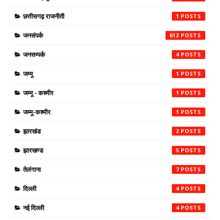
छत्तीसगढ़ राजनीती
1
जनसंपर्क
612
जनसम्पर्क
4
जम्मू
1
जम्मू - कश्मीर
1
जम्मू-कश्मीर
1
झारखंड
2
झारखण्ड
5
तेलंगाना
7
दिल्ली
4
नई दिल्ली
4