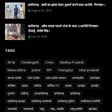
छत्तीसगढ़ : शादी का झांसा देकर दुष्कर्म करने वाला आरोपी- गिरफ्तार।
August 02, 2026
छत्तीसगढ़ : अवैध मादक पदार्थ गांजा के साथ 2 आरोपी गिरफ्तार-
टीआई, संतोष सिंह।
July 23, 2026
TAGS
36 गढ़
Chhattisgarh
Crime
Madhya Pradesh
Maharashtra
police
RPF
Telangana
Uttar pradesh
आन्ध्र प्रदेश
उत्तर प्रदेश
उत्तर प्रदेश सरकार
उत्तरप्रदेश
उत्तराखंड
ओडिशा
क़ाइम
कोविड
कोविड-19
क्रइम
क्राइम
क्राईम
गुजरात
चंडीगढ़
छतछत्तीसगढ़
छत्तीसगढ
छत्तीसगढ़
छत्तीसगढ़ क्राइम
छत्तीसगढ़ जनसंपर्क
छत्तीसगढ़ पुलिस
छत्तीसगढ़ राजनीती
जनसंपर्क
जनसम्पर्क
जम्मू
जम्मू - कश्मीर
जम्मू-कश्मीर
झारखंड