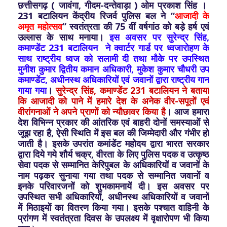
छत्तीसगढ़ ( जावंगा, गीदम-दन्तेवाड़ा ) ओम प्रकाश सिंह ।
231 बटालियन केंद्रीय रिजर्व पुलिस बल ने “
आजादी के
अमृत महोत्‍सव
” स्‍वतंत्रता की 75 वीं वर्षगांठ को बड़े हर्ष एवं
उल्लास के साथ मनाया।
इस अवसर पर सुरेन्‍द्र सिंह,
कमाण्‍डेंट 231 बटालियन ने क्वार्टर गार्ड पर ध्वजारोहण के
साथ राष्ट्रीय ध्वज को सलामी दी तथा मौके पर उपस्थित
मुनीश कुमार द्वितीय कमान अधिकारी, मुकेश कुमार चौधरी उप
कमाण्‍डेंट, अधीनस्थ अधिकारियों एवं जवानों द्वारा राष्ट्रीय गान
गाया गया
।
सुरेन्‍द्र सिंह, कमाण्‍डेंट 231 बटालियन ने बताया
कि आजादी को पाने में हमारे देश के अनेक वीर-सपूतों एवं
वीरांगनाओं ने अपने प्राणों को न्यौछावर किया है
। आज हमारा
देश विभिन्‍न प्रकार की आंतरिक एवं बाहरी दोनों समस्याओं से
जूझ रहा है, ऐसी स्थिति में इस बल की जिम्मेदारी और गंभीर हो
जाती है। इसके उपरांत कमांडेंट महोदय द्वारा भारत सरकार
द्वारा दिये गये शौर्य चक्र, वीरता के लिए पुलिस पदक व उत्‍कृष्‍ठ
सेवा पदक से सम्मानित केरिपुबल के अधिकारियों व जवानों के
नाम पढ़कर सुनाया गया तथा पदक से सम्मानित जवानों व
इनके परिवारजनों को शुभकामनायें दी। इस अवसर पर
उपस्थित सभी अधिकारियों, अधीनस्‍थ अधिकारियों व जवानों
में मिठाइयों का वितरण किया गया। इसके पश्‍चात वाहिनी के
प्रांगण में स्‍वतंत्रता दिवस के उपलक्ष्‍य में वृक्षारोपण भी किया