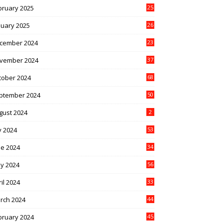
bruary 2025
25
nuary 2025
26
cember 2024
23
vember 2024
37
tober 2024
68
ptember 2024
50
gust 2024
2
y 2024
53
ne 2024
34
y 2024
56
il 2024
33
rch 2024
44
bruary 2024
45