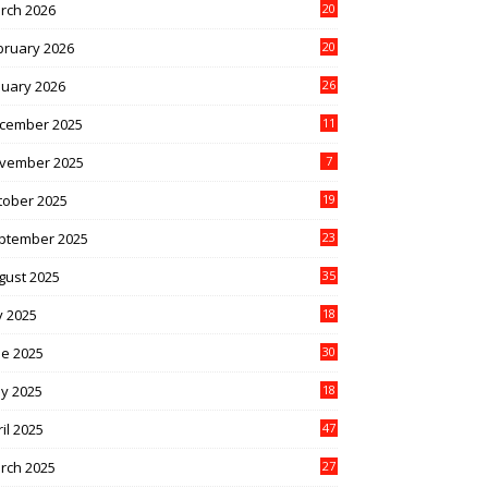
rch 2026
20
bruary 2026
20
nuary 2026
26
cember 2025
11
vember 2025
7
tober 2025
19
ptember 2025
23
gust 2025
35
y 2025
18
ne 2025
30
y 2025
18
il 2025
47
rch 2025
27