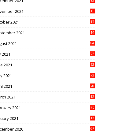
cember 2021
13
1
vember 2021
16
5
tober 2021
17
3
ptember 2021
14
9
gust 2021
84
y 2021
75
ne 2021
62
y 2021
72
il 2021
70
rch 2021
12
4
bruary 2021
76
nuary 2021
13
2
cember 2020
96