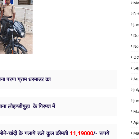
Ma
Fe
Ja
De
No
Oc
Se
थाना परपा ग्राम धरमाउर का
Au
Jul
Ju
ा लोहण्डीगुड़ा के गिरफ्त में
Ma
Apr
ोने-चांदी के गलाये डले कुल कीमती
11,19000
/- रूपये
Ma