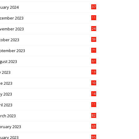
nuary 2024
37
cember 2023
11
vember 2023
24
tober 2023
59
ptember 2023
71
gust 2023
61
y 2023
13
6
ne 2023
10
1
y 2023
14
4
il 2023
11
3
rch 2023
82
bruary 2023
63
nuary 2023
95