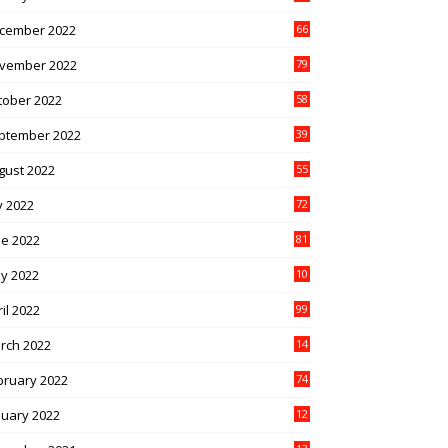
cember 2022
66
vember 2022
79
tober 2022
58
ptember 2022
39
gust 2022
55
y 2022
72
ne 2022
81
y 2022
10
1
il 2022
99
rch 2022
14
8
bruary 2022
74
nuary 2022
12
9