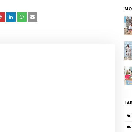
MO
LA