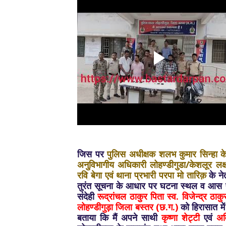
जिस पर
पुलिस अधीक्षक शलभ कुमार सिन्हा के 
अनुविभागीय अधिकारी लोहण्डीगुडा/केशलूर लक्ष्मण
रवि बेगा एवं थाना प्रभारी परपा मो तारिक़
के नेत
तुरंत सूचना के आधार पर घटना स्थल व आस पा
संदेही
रूद्रांचल ठाकुर पिता स्व. विजेन्द्र ठ
लोहण्डीगुड़ा जिला बस्तर (छ.ग.)
को हिरासात में
बताया कि मैं अपने साथी
कृष्णा शेट्टी
एवं
अव