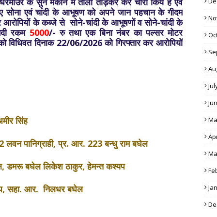
 धरमाउर के सुने मकान में ताला तोड़कर कर चोरी किये हैं एवं
De
गए सोना एवं चांदी के आभूषण को अपने जान पहचान के गीदम
No
 आरोपियों के कब्जे से सोने-चांदी के आभूषणों व सोने-चांदी के
नगदी रकम
5000
/- रु तथा एक बिना नंबर का पल्सर मोटर
Oc
को विधिवत दिनाक 22/06/2026 को गिरफ्तार कर आरोपियों
Se
Au
Jul
Ju
अमीर सिंह
Ma
Apr
 लवन पानिग्राही, प्र. आर. 223 बन्धु राम बघेल
Ma
ल, डमरू बघेल लिकेश ठाकुर, हेमन्त कश्यप
Fe
यप, सहा. आर. निलधर बघेल
Ja
De