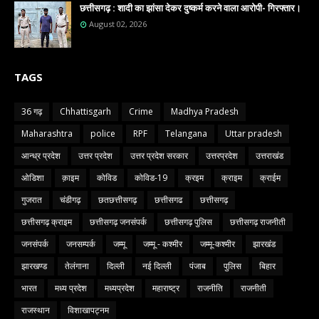
छत्तीसगढ़ : शादी का झांसा देकर दुष्कर्म करने वाला आरोपी- गिरफ्तार।
August 02, 2026
TAGS
36 गढ़
Chhattisgarh
Crime
Madhya Pradesh
Maharashtra
police
RPF
Telangana
Uttar pradesh
आन्ध्र प्रदेश
उत्तर प्रदेश
उत्तर प्रदेश सरकार
उत्तरप्रदेश
उत्तराखंड
ओडिशा
क़ाइम
कोविड
कोविड-19
क्रइम
क्राइम
क्राईम
गुजरात
चंडीगढ़
छतछत्तीसगढ़
छत्तीसगढ
छत्तीसगढ़
छत्तीसगढ़ क्राइम
छत्तीसगढ़ जनसंपर्क
छत्तीसगढ़ पुलिस
छत्तीसगढ़ राजनीती
जनसंपर्क
जनसम्पर्क
जम्मू
जम्मू - कश्मीर
जम्मू-कश्मीर
झारखंड
झारखण्ड
तेलंगाना
दिल्ली
नई दिल्ली
पंजाब
पुलिस
बिहार
भारत
मध्य प्रदेश
मध्यप्रदेश
महाराष्ट्र
राजनीति
राजनीती
राजस्थान
विशाखापट्नम