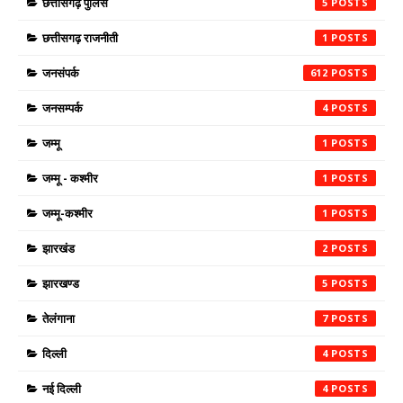
छत्तीसगढ़ पुलिस
5
छत्तीसगढ़ राजनीती
1
जनसंपर्क
612
जनसम्पर्क
4
जम्मू
1
जम्मू - कश्मीर
1
जम्मू-कश्मीर
1
झारखंड
2
झारखण्ड
5
तेलंगाना
7
दिल्ली
4
नई दिल्ली
4