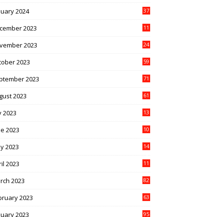
nuary 2024
37
cember 2023
11
vember 2023
24
tober 2023
59
ptember 2023
71
gust 2023
61
y 2023
13
6
ne 2023
10
1
y 2023
14
4
il 2023
11
3
rch 2023
82
bruary 2023
63
nuary 2023
95