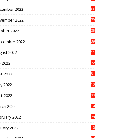
cember 2022
66
vember 2022
79
tober 2022
58
ptember 2022
39
gust 2022
55
y 2022
72
ne 2022
81
y 2022
10
1
il 2022
99
rch 2022
14
8
bruary 2022
74
nuary 2022
12
9