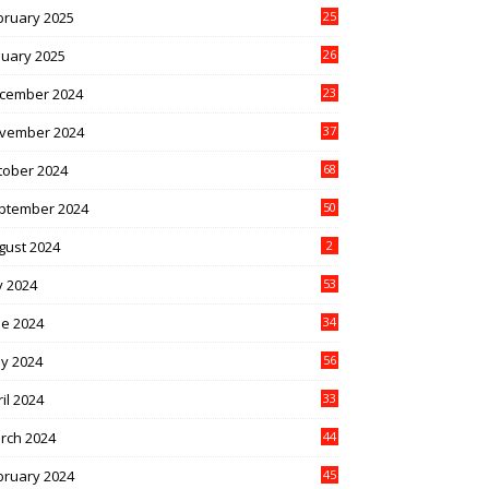
bruary 2025
25
nuary 2025
26
cember 2024
23
vember 2024
37
tober 2024
68
ptember 2024
50
gust 2024
2
y 2024
53
ne 2024
34
y 2024
56
il 2024
33
rch 2024
44
bruary 2024
45