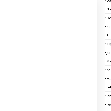
De
No
Oc
Se
Au
Jul
Ju
Ma
Apr
Ma
Fe
Ja
De