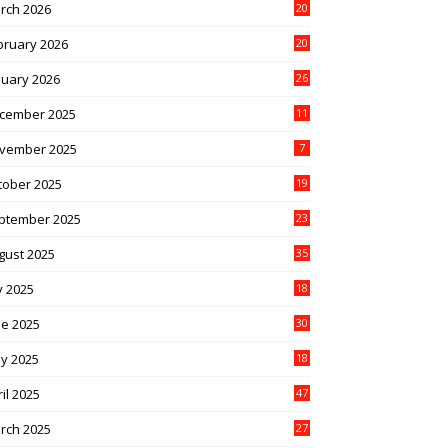
rch 2026
20
bruary 2026
20
nuary 2026
26
cember 2025
11
vember 2025
7
tober 2025
19
ptember 2025
23
gust 2025
35
y 2025
18
ne 2025
30
y 2025
18
il 2025
47
rch 2025
27