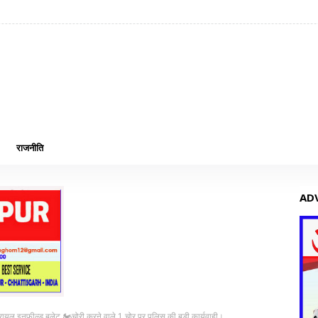
राजनीति
AD
🏍️रायल इनफील्ड बुलेट 🏍️चोरी करने वाले 1 चोर पर पुलिस की बड़ी कार्यवाही।