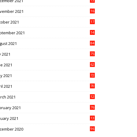
cember 2021
13
1
vember 2021
16
5
tober 2021
17
3
ptember 2021
14
9
gust 2021
84
y 2021
75
ne 2021
62
y 2021
72
il 2021
70
rch 2021
12
4
bruary 2021
76
nuary 2021
13
2
cember 2020
96