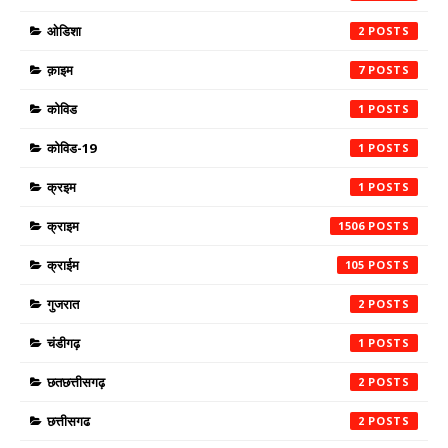
ओडिशा
2
क़ाइम
7
कोविड
1
कोविड-19
1
क्रइम
1
क्राइम
1506
क्राईम
105
गुजरात
2
चंडीगढ़
1
छतछत्तीसगढ़
2
छत्तीसगढ
2