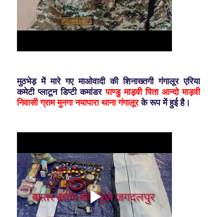
मुठभेड़ में मारे गए माओवादी की शिनाख्तगी गंगालूर एरिया
कमेटी प्लाटून डिप्टी कमांडर
पाण्डु माड़वी पिता आन्दो माड़वी
निवासी ग्राम मुनगा नयापारा थाना गंगालूर
के रूप में हुई है।