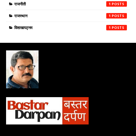
राजनीती
1
राजस्थान
1
विशाखापट्नम
1