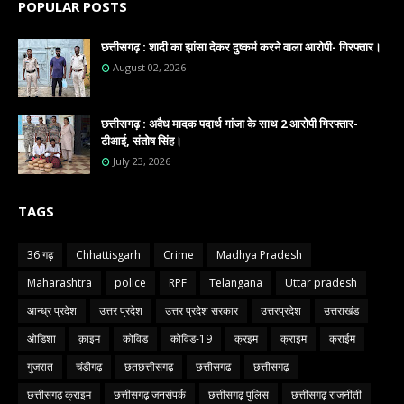
POPULAR POSTS
छत्तीसगढ़ : शादी का झांसा देकर दुष्कर्म करने वाला आरोपी- गिरफ्तार।
August 02, 2026
छत्तीसगढ़ : अवैध मादक पदार्थ गांजा के साथ 2 आरोपी गिरफ्तार-
टीआई, संतोष सिंह।
July 23, 2026
TAGS
36 गढ़
Chhattisgarh
Crime
Madhya Pradesh
Maharashtra
police
RPF
Telangana
Uttar pradesh
आन्ध्र प्रदेश
उत्तर प्रदेश
उत्तर प्रदेश सरकार
उत्तरप्रदेश
उत्तराखंड
ओडिशा
क़ाइम
कोविड
कोविड-19
क्रइम
क्राइम
क्राईम
गुजरात
चंडीगढ़
छतछत्तीसगढ़
छत्तीसगढ
छत्तीसगढ़
छत्तीसगढ़ क्राइम
छत्तीसगढ़ जनसंपर्क
छत्तीसगढ़ पुलिस
छत्तीसगढ़ राजनीती