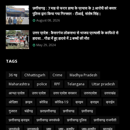
छत्तीसगढ़ : 7 माह से फरार हत्या के प्रयास के 2 आरोपी को बस्तर
पुलिस द्वारा किया गया गिरफ्तार - टीआई, संतोष सिंह।
August 08, 2026
उत्तर प्रदेश : कैसरगंज लोकसभा से भाजपा प्रत्याशी के काफिले से
हादसा...गोंडा में हुए हादसे में 2 बच्चों की मौत
May 29, 2024
TAGS
36 गढ़
Chhattisgarh
Crime
Madhya Pradesh
Maharashtra
police
RPF
Telangana
Uttar pradesh
आन्ध्र प्रदेश
उत्तर प्रदेश
उत्तर प्रदेश सरकार
उत्तरप्रदेश
उत्तराखंड
ओडिशा
क़ाइम
कोविड
कोविड-19
क्रइम
क्राइम
क्राईम
गुजरात
चंडीगढ़
छतछत्तीसगढ़
छत्तीसगढ
छत्तीसगढ़
छत्तीसगढ़ क्राइम
छत्तीसगढ़ जनसंपर्क
छत्तीसगढ़ पुलिस
छत्तीसगढ़ राजनीती
जनसंपर्क
जनसम्पर्क
जम्मू
जम्मू - कश्मीर
जम्मू-कश्मीर
झारखंड