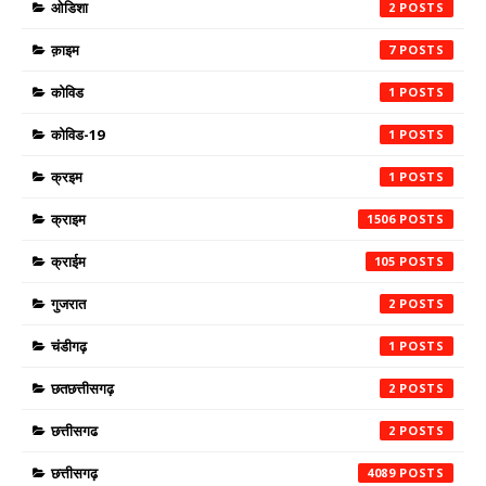
ओडिशा
2
क़ाइम
7
कोविड
1
कोविड-19
1
क्रइम
1
क्राइम
1506
क्राईम
105
गुजरात
2
चंडीगढ़
1
छतछत्तीसगढ़
2
छत्तीसगढ
2
छत्तीसगढ़
4089