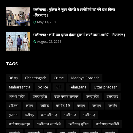
छत्तीसगढ़ : पुलिस ने जुआ खेलते 9 आरोपियों को रंगे हाथ किया
-गिरफ्तार।
May 13, 2026
छत्तीसगढ़ : शादी का झांसा देकर दुष्कर्म करने वाला आरोपी- गिरफ्तार।
August 02, 2026
TAGS
36 गढ़
Chhattisgarh
Crime
Madhya Pradesh
Maharashtra
police
RPF
Telangana
Uttar pradesh
आन्ध्र प्रदेश
उत्तर प्रदेश
उत्तर प्रदेश सरकार
उत्तरप्रदेश
उत्तराखंड
ओडिशा
क़ाइम
कोविड
कोविड-19
क्रइम
क्राइम
क्राईम
गुजरात
चंडीगढ़
छतछत्तीसगढ़
छत्तीसगढ
छत्तीसगढ़
छत्तीसगढ़ क्राइम
छत्तीसगढ़ जनसंपर्क
छत्तीसगढ़ पुलिस
छत्तीसगढ़ राजनीती