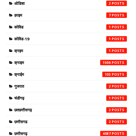
ओडिशा
2
क़ाइम
7
कोविड
1
कोविड-19
1
क्रइम
1
क्राइम
1506
क्राईम
103
गुजरात
2
चंडीगढ़
1
छतछत्तीसगढ़
2
छत्तीसगढ
2
छत्तीसगढ़
4087