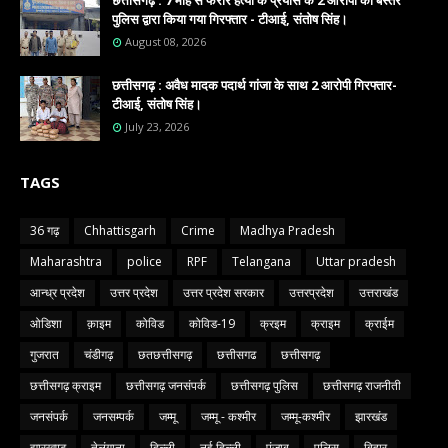
छत्तीसगढ़ : 7 माह से फरार हत्या के प्रयास के 2 आरोपी को बस्तर
पुलिस द्वारा किया गया गिरफ्तार - टीआई, संतोष सिंह।
August 08, 2026
छत्तीसगढ़ : अवैध मादक पदार्थ गांजा के साथ 2 आरोपी गिरफ्तार-
टीआई, संतोष सिंह।
July 23, 2026
TAGS
36 गढ़
Chhattisgarh
Crime
Madhya Pradesh
Maharashtra
police
RPF
Telangana
Uttar pradesh
आन्ध्र प्रदेश
उत्तर प्रदेश
उत्तर प्रदेश सरकार
उत्तरप्रदेश
उत्तराखंड
ओडिशा
क़ाइम
कोविड
कोविड-19
क्रइम
क्राइम
क्राईम
गुजरात
चंडीगढ़
छतछत्तीसगढ़
छत्तीसगढ
छत्तीसगढ़
छत्तीसगढ़ क्राइम
छत्तीसगढ़ जनसंपर्क
छत्तीसगढ़ पुलिस
छत्तीसगढ़ राजनीती
जनसंपर्क
जनसम्पर्क
जम्मू
जम्मू - कश्मीर
जम्मू-कश्मीर
झारखंड
झारखण्ड
तेलंगाना
दिल्ली
नई दिल्ली
पंजाब
पुलिस
बिहार