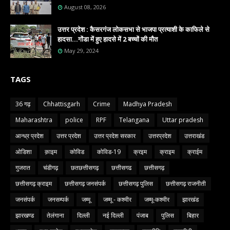
August 08, 2026
उत्तर प्रदेश : कैसरगंज लोकसभा से भाजपा प्रत्याशी के काफिले से
हादसा...गोंडा में हुए हादसे में 2 बच्चों की मौत
May 29, 2024
TAGS
36 गढ़
Chhattisgarh
Crime
Madhya Pradesh
Maharashtra
police
RPF
Telangana
Uttar pradesh
आन्ध्र प्रदेश
उत्तर प्रदेश
उत्तर प्रदेश सरकार
उत्तरप्रदेश
उत्तराखंड
ओडिशा
क़ाइम
कोविड
कोविड-19
क्रइम
क्राइम
क्राईम
गुजरात
चंडीगढ़
छतछत्तीसगढ़
छत्तीसगढ
छत्तीसगढ़
छत्तीसगढ़ क्राइम
छत्तीसगढ़ जनसंपर्क
छत्तीसगढ़ पुलिस
छत्तीसगढ़ राजनीती
जनसंपर्क
जनसम्पर्क
जम्मू
जम्मू - कश्मीर
जम्मू-कश्मीर
झारखंड
झारखण्ड
तेलंगाना
दिल्ली
नई दिल्ली
पंजाब
पुलिस
बिहार