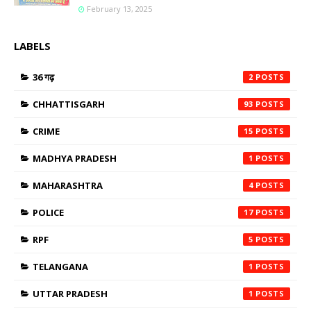
February 13, 2025
LABELS
36 गढ़
2
CHHATTISGARH
93
CRIME
15
MADHYA PRADESH
1
MAHARASHTRA
4
POLICE
17
RPF
5
TELANGANA
1
UTTAR PRADESH
1