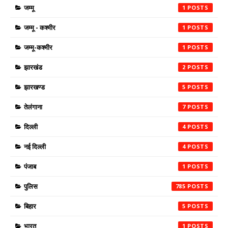
जम्मू
1
जम्मू - कश्मीर
1
जम्मू-कश्मीर
1
झारखंड
2
झारखण्ड
5
तेलंगाना
7
दिल्ली
4
नई दिल्ली
4
पंजाब
1
पुलिस
785
बिहार
5
भारत
1