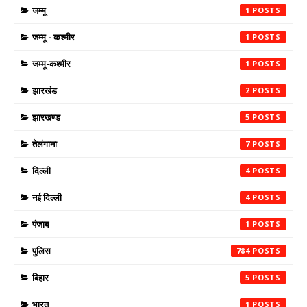
जम्मू
1
जम्मू - कश्मीर
1
जम्मू-कश्मीर
1
झारखंड
2
झारखण्ड
5
तेलंगाना
7
दिल्ली
4
नई दिल्ली
4
पंजाब
1
पुलिस
784
बिहार
5
भारत
1