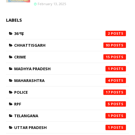
February 13, 2025
LABELS
36 गढ़
2
CHHATTISGARH
93
CRIME
15
MADHYA PRADESH
1
MAHARASHTRA
4
POLICE
17
RPF
5
TELANGANA
1
UTTAR PRADESH
1